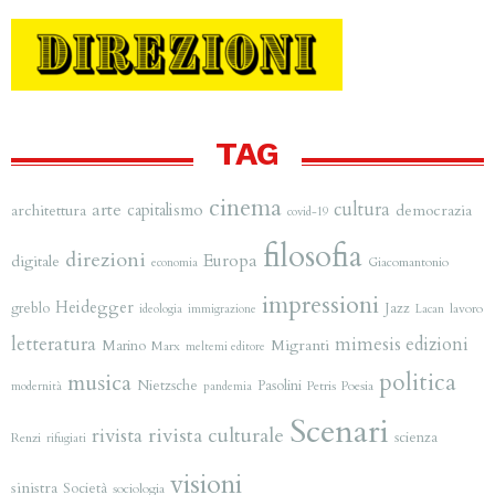
TAG
cinema
arte
cultura
capitalismo
architettura
democrazia
covid-19
filosofia
direzioni
Europa
digitale
Giacomantonio
economia
impressioni
Heidegger
greblo
Jazz
lavoro
ideologia
immigrazione
Lacan
letteratura
mimesis edizioni
Migranti
Marino
Marx
meltemi editore
politica
musica
Nietzsche
Pasolini
Petris
Poesia
modernità
pandemia
Scenari
rivista
rivista culturale
scienza
Renzi
rifugiati
visioni
sinistra
Società
sociologia