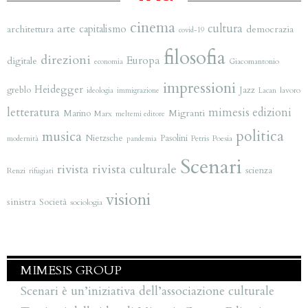
cinema
arte
cultura
capitalismo
architettura
democrazia
covid-19
filosofia
direzioni
Europa
digitale
Giacomantonio
economia
impressioni
Heidegger
greblo
Jazz
lavoro
ideologia
immigrazione
Lacan
letteratura
mimesis edizioni
Migranti
Marino
Marx
meltemi editore
politica
musica
Nietzsche
Pasolini
Petris
Poesia
modernità
pandemia
Scenari
rivista
rivista culturale
scienza
Renzi
rifugiati
visioni
sinistra
Società
sociologia
MIMESIS GROUP
Scenari è un’iniziativa dell’associazione culturale