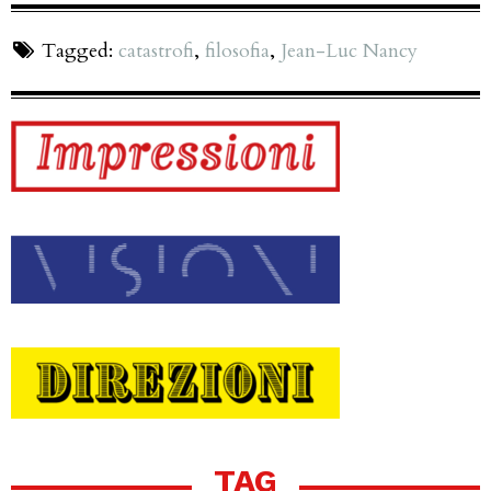
Tagged:
catastrofi
,
filosofia
,
Jean-Luc Nancy
TAG