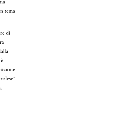
ima
 un tema
re di
ra
alla
 è
truzione
irolese”
.