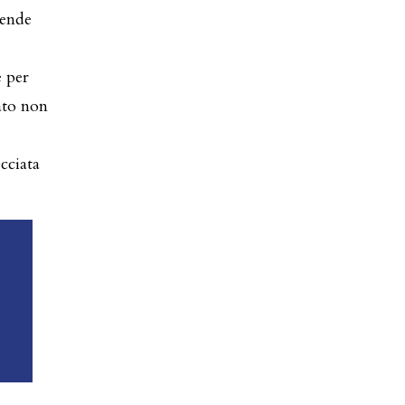
rende
e per
sato non
cciata