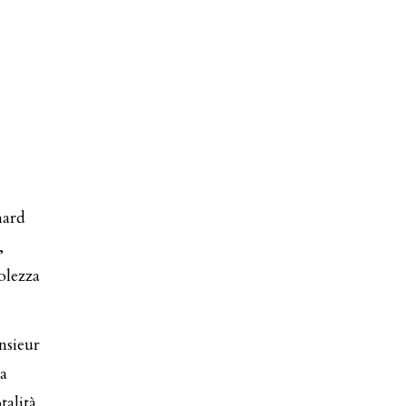
hard
,
olezza
nsieur
la
talità,