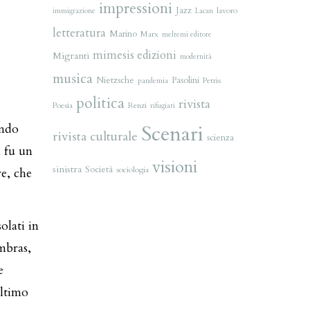
impressioni
Jazz
lavoro
immigrazione
Lacan
letteratura
Marino
Marx
meltemi editore
mimesis edizioni
Migranti
modernità
musica
Nietzsche
Pasolini
Petris
pandemia
politica
rivista
Poesia
Renzi
rifugiati
ondo
Scenari
rivista culturale
scienza
a fu un
visioni
sinistra
Società
sociologia
re, che
olati in
mbras,
e
ultimo