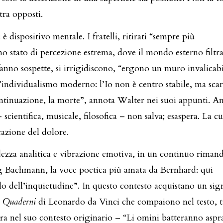
tra opposti.
 è dispositivo mentale. I fratelli, ritirati “sempre più
no stato di percezione estrema, dove il mondo esterno filt
fanno sospette, si irrigidiscono, “ergono un muro invalicabi
l’individualismo moderno: l’Io non è centro stabile, ma sca
 continuazione, la morte”, annota Walter nei suoi appunti. A
– scientifica, musicale, filosofica – non salva; esaspera. La c
azione del dolore.
ddezza analitica e vibrazione emotiva, in un continuo rimand
rg Bachmann, la voce poetica più amata da Bernhard: qui
lo dell’inquietudine”. In questo contesto acquistano un sign
i
Quaderni
di Leonardo da Vinci che compaiono nel testo, t
idera nel suo contesto originario – “Li omini batteranno asp