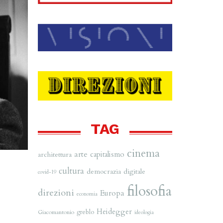
TAG
cinema
arte
capitalismo
architettura
cultura
democrazia
digitale
covid-19
filosofia
direzioni
Europa
economia
Heidegger
greblo
Giacomantonio
ideologia