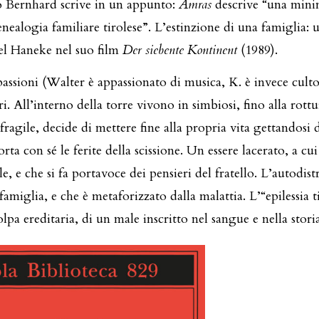
o Bernhard scrive in un appunto:
Amras
descrive “una min
nealogia familiare tirolese”. L’estinzione di una famiglia:
ael Haneke nel suo film
Der siebente Kontinent
(1989).
passioni (Walter è appassionato di musica, K. è invece culto
. All’interno della torre vivono in simbiosi, fino alla rottu
ragile, decide di mettere fine alla propria vita gettandosi d
ta con sé le ferite della scissione. Un essere lacerato, a cui
, e che si fa portavoce dei pensieri del fratello. L’autodis
amiglia, e che è metaforizzato dalla malattia. L’“epilessia t
olpa ereditaria, di un male inscritto nel sangue e nella storia