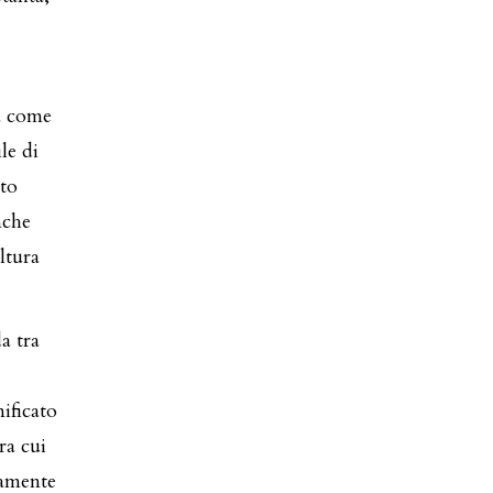
ra come
le di
rto
nche
ultura
a tra
ificato
ra cui
ramente